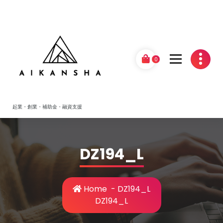
Skip
to
content
0
起業・創業・補助金・融資支援
DZ194_L
Home
-
DZ194_L
DZ194_L