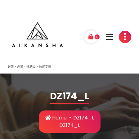
Skip
to
content
0
起業・創業・補助金・融資支援
DZ174_L
Home
-
DZ174_L
DZ174_L