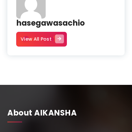
hasegawasachio
View All Post
About AIKANSHA