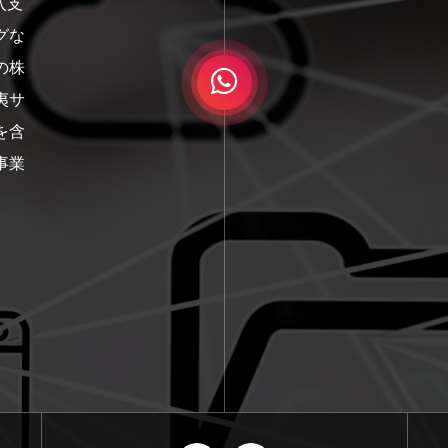
入支
グな
の株
夷サ
を含
事業