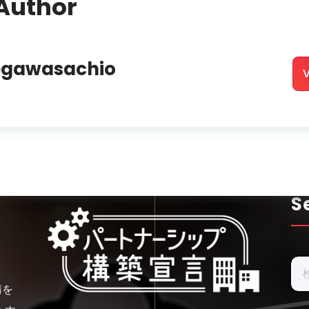
Author
egawasachio
V
S
検
索:
請を