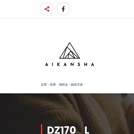
Skip
to
content
起業・創業・補助金・融資支援
DZ170_L