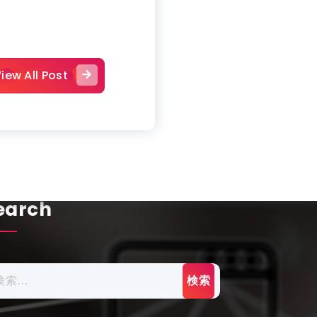
iew All Post
earch