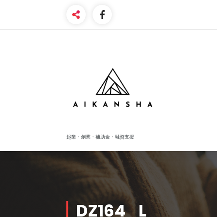
Skip
to
content
起業・創業・補助金・融資支援
DZ164_L