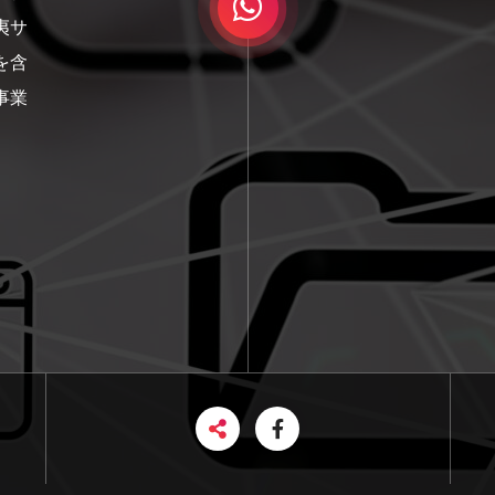
夷サ
を含
事業