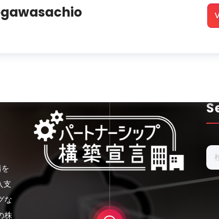
egawasachio
V
S
検
索:
請を
入支
グな
の株