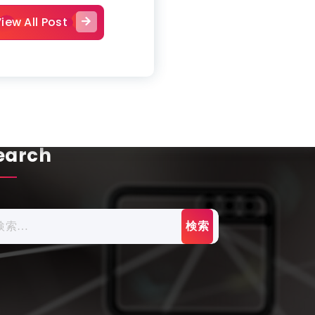
iew All Post
earch