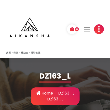
Skip
to
content
0
起業・創業・補助金・融資支援
DZ163_L
Home
-
DZ163_L
DZ163_L