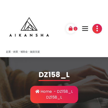
Skip
to
content
0
起業・創業・補助金・融資支援
DZ158_L
Home
-
DZ158_L
DZ158_L