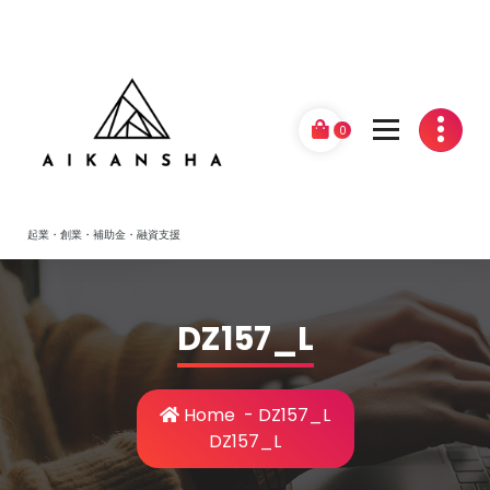
Skip
to
content
0
起業・創業・補助金・融資支援
DZ157_L
Home
-
DZ157_L
DZ157_L