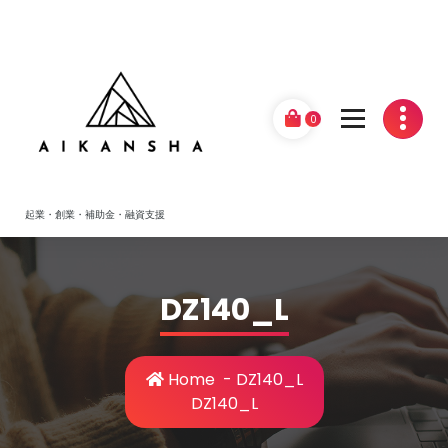
Skip
to
content
0
起業・創業・補助金・融資支援
DZ140_L
Home
-
DZ140_L
DZ140_L