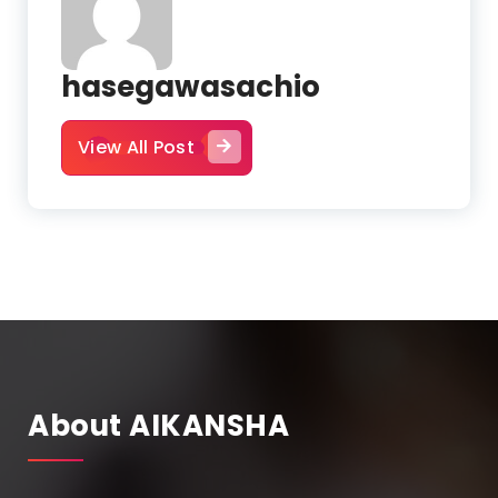
hasegawasachio
View All Post
About AIKANSHA