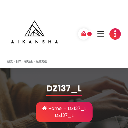
Skip
to
content
0
起業・創業・補助金・融資支援
DZ137_L
Home
-
DZ137_L
DZ137_L