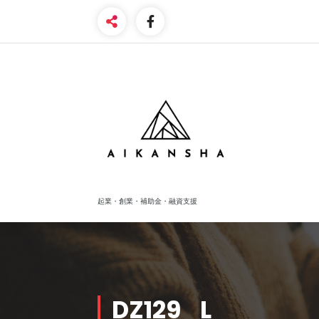
Skip
to
content
起業・創業・補助金・融資支援
DZ129_L