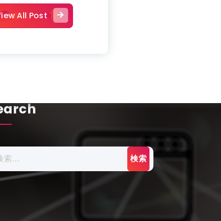
iew All Post
earch