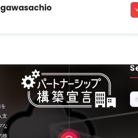
egawasachio
V
S
検
索:
請を
入支
グな
の株