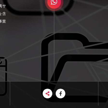
夷サ
を含
事業