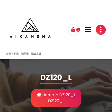
Skip
to
content
0
起業・創業・補助金・融資支援
DZ120_L
Home
-
DZ120_L
DZ120_L