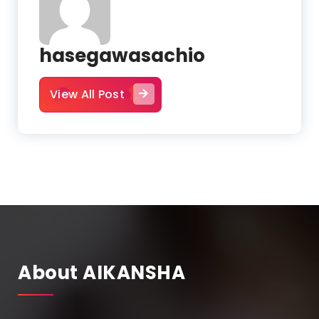
hasegawasachio
View All Post
About AIKANSHA