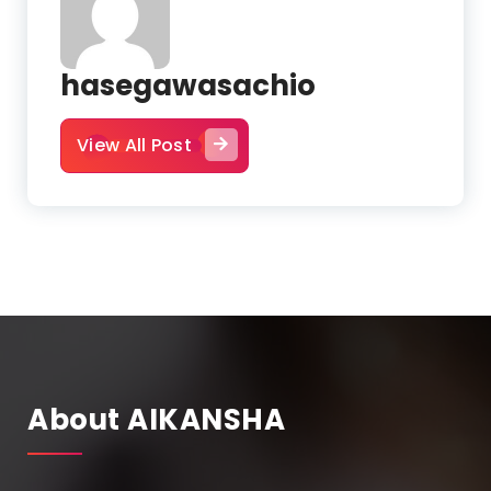
hasegawasachio
View All Post
About AIKANSHA