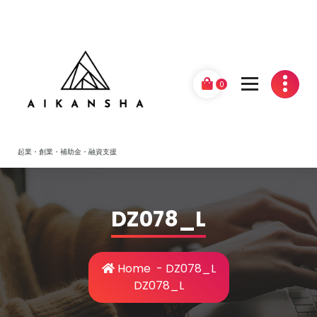
Skip
to
content
0
起業・創業・補助金・融資支援
DZ078_L
Home
-
DZ078_L
DZ078_L