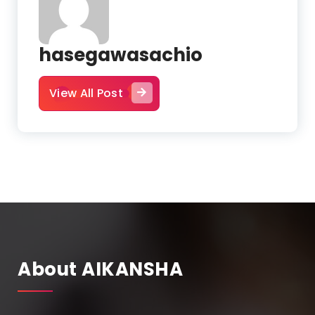
hasegawasachio
View All Post
About AIKANSHA