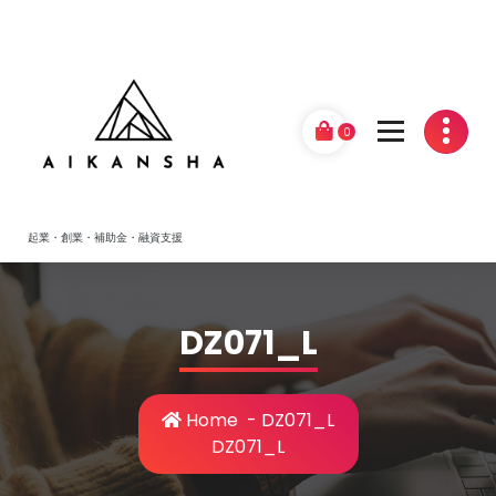
Skip
to
content
0
起業・創業・補助金・融資支援
DZ071_L
Home
-
DZ071_L
DZ071_L