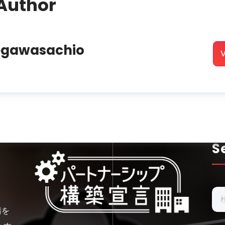
Author
egawasachio
V
S
検
索:
請を