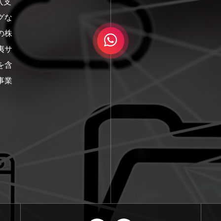
入支
グな
の株
夷サ
を含
事業