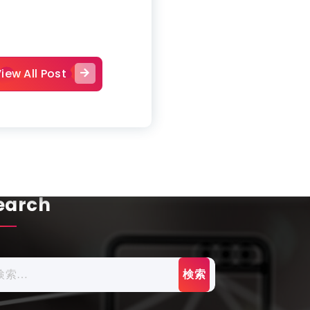
iew All Post
earch