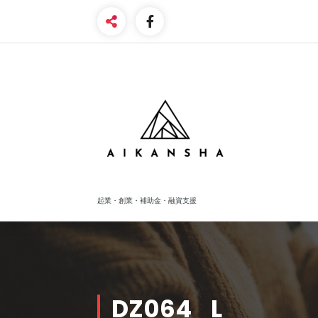
Skip
to
content
起業・創業・補助金・融資支援
DZ064_L