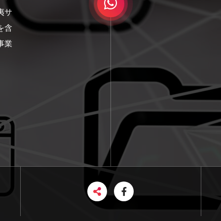
夷サ
を含
事業