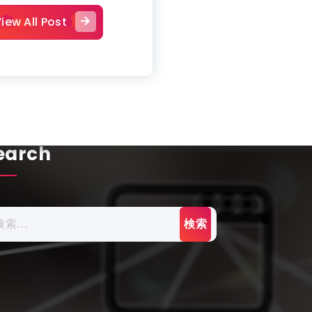
iew All Post
earch