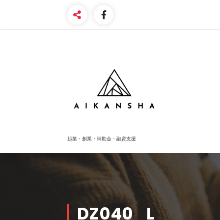
Skip
to
content
起業・創業・補助金・融資支援
DZ040_L