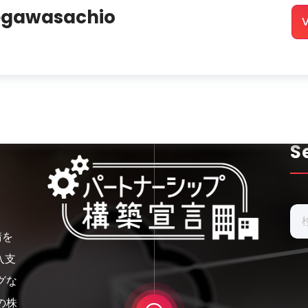
egawasachio
V
S
検
索:
請を
入支
グな
の株