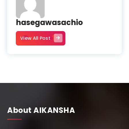
hasegawasachio
View All Post
About AIKANSHA