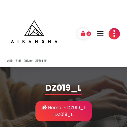
Skip
to
content
0
起業・創業・補助金・融資支援
DZ019_L
Home
-
DZ019_L
DZ019_L