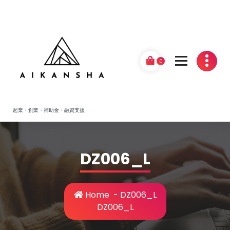
Skip
to
content
0
起業・創業・補助金・融資支援
DZ006_L
Home
-
DZ006_L
DZ006_L