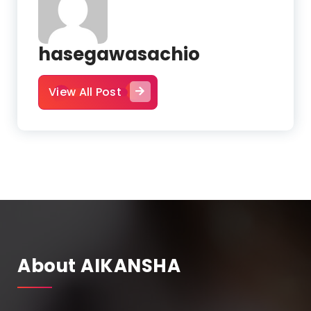
hasegawasachio
View All Post
About AIKANSHA