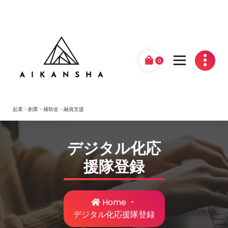
Skip
to
content
0
起業・創業・補助金・融資支援
デジタル化応
援隊登録
Home
-
デジタル化応援隊登録