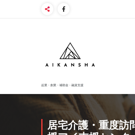
Skip
to
content
起業・創業・補助金・融資支援
居宅介護・重度訪