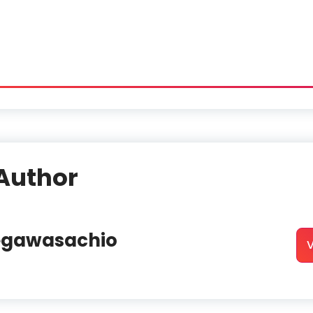
Author
egawasachio
V