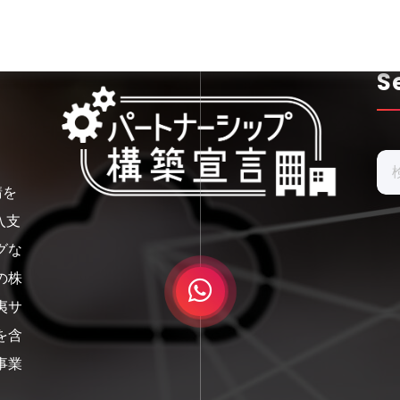
S
検
索:
請を
入支
グな
の株
夷サ
を含
事業