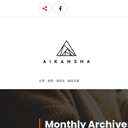
Skip
to
content
起業・創業・補助金・融資支援
Monthly Archive