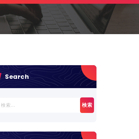
Search
検
: