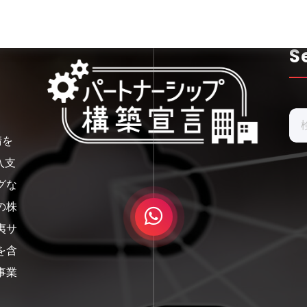
S
検
索:
請を
入支
グな
の株
夷サ
を含
事業