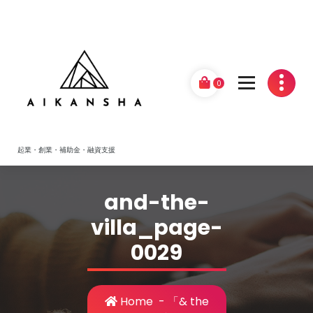
Skip
to
content
0
起業・創業・補助金・融資支援
and-the-
villa_page-
0029
Home
-
「& the