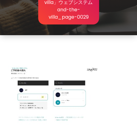
villa」ウェブシステム
and-the-
villa_page-0029