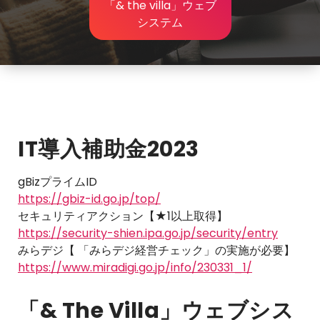
「& the villa」ウェブ
システム
IT導入補助金2023
gBizプライムID
https://gbiz-id.go.jp/top/
セキュリティアクション【★1以上取得】
https://security-shien.ipa.go.jp/security/entry
みらデジ【 「みらデジ経営チェック」の実施が必要】
https://www.miradigi.go.jp/info/230331_1/
「& The Villa」ウェブシス