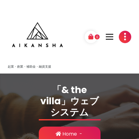
Skip
to
content
0
起業・創業・補助金・融資支援
「& the
villa」ウェブ
システム
Home
-