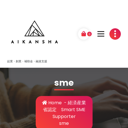
Skip
to
content
0
起業・創業・補助金・融資支援
sme
Home
-
経済産業
省認定 Smart SME
Supporter
sme