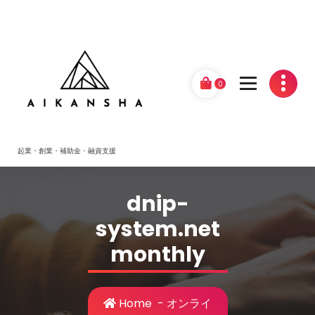
Skip
to
content
0
起業・創業・補助金・融資支援
dnip-
system.net
monthly
Home
-
オンライ