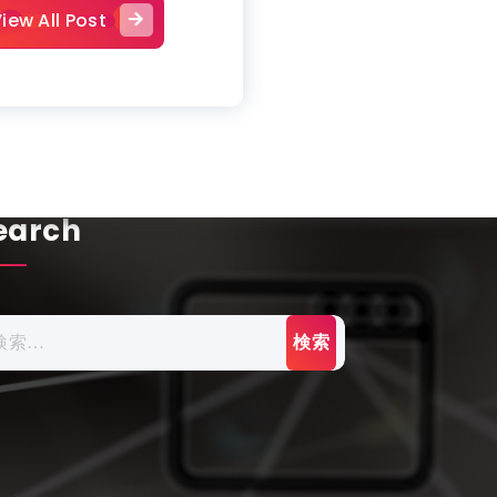
iew All Post
earch