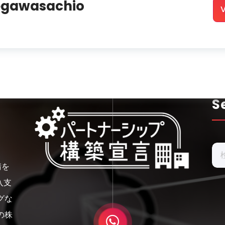
egawasachio
V
S
検
索:
請を
入支
グな
の株