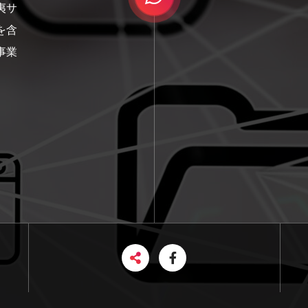
夷サ
を含
事業