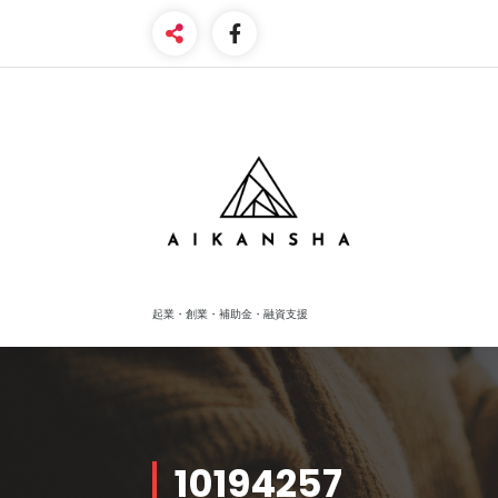
Skip
to
content
起業・創業・補助金・融資支援
10194257