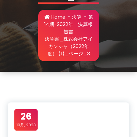
Home
-
決算
-
第
14期-2022年 決算報
告書
決算書_株式会社アイ
カンシャ（2022年
度） (1)_ページ_3
26
10月, 2023