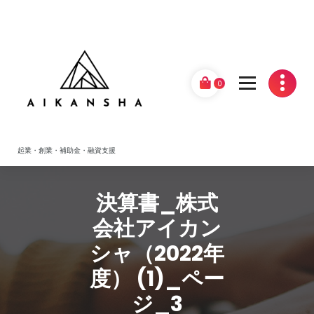
Skip
to
content
0
起業・創業・補助金・融資支援
決算書_株式
会社アイカン
シャ（2022年
度） (1)_ペー
ジ_3