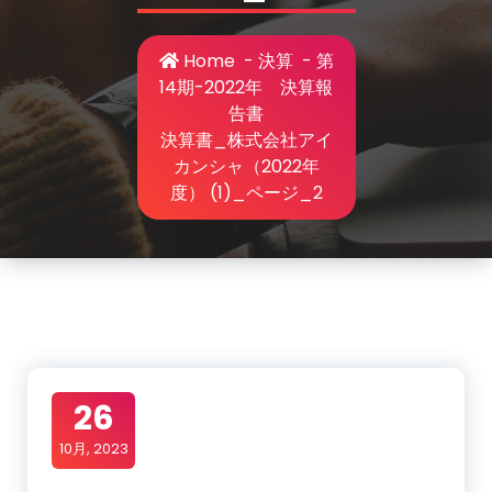
Home
-
決算
-
第
14期-2022年 決算報
告書
決算書_株式会社アイ
カンシャ（2022年
度） (1)_ページ_2
26
10月, 2023