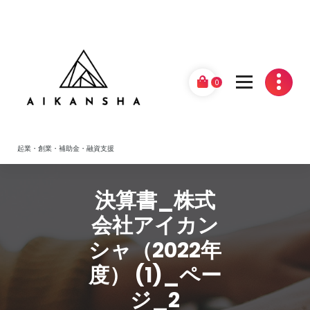
Skip
to
content
0
起業・創業・補助金・融資支援
決算書_株式
会社アイカン
シャ（2022年
度） (1)_ペー
ジ_2