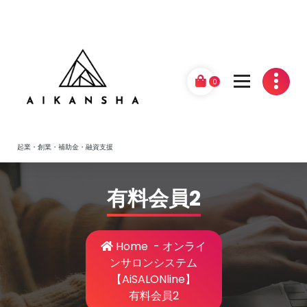
Skip
to
content
0
起業・創業・補助金・融資支援
有料会員2
Home
-
オンライ
ンサロンシステム
【AiSALONline】
有料会員2