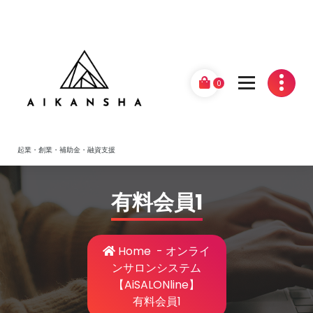
Skip
to
content
0
起業・創業・補助金・融資支援
有料会員1
Home
-
オンライ
ンサロンシステム
【AiSALONline】
有料会員1