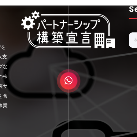
S
検
索:
請を
入支
グな
の株
夷サ
を含
事業