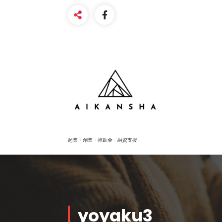
Skip
to
content
起業・創業・補助金・融資支援
yoyaku3