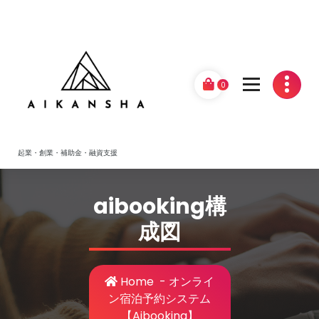
Skip
to
content
0
起業・創業・補助金・融資支援
aibooking構
成図
Home
-
オンライ
ン宿泊予約システム
【Aibooking】