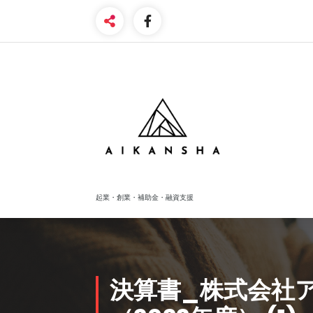
Skip
to
content
起業・創業・補助金・融資支援
決算書_株式会社