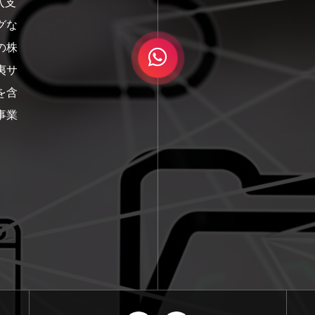
入支
グな
の株
夷サ
を含
事業