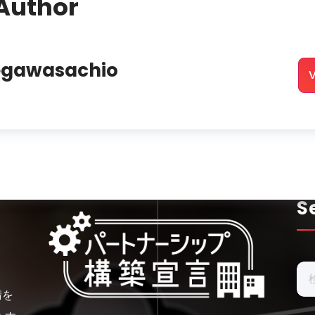
Author
egawasachio
V
S
検
索:
請を